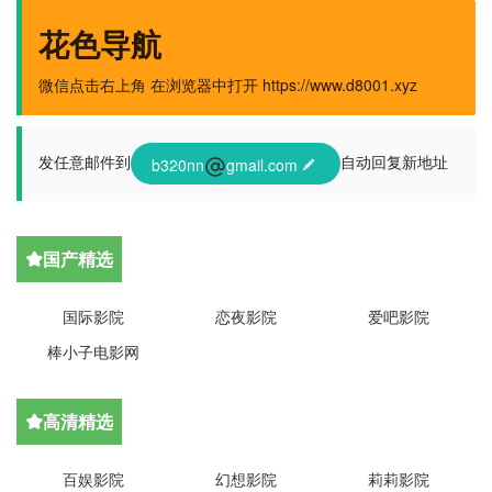
花色导航
微信点击右上角 在浏览器中打开 https://www.d8001.xyz
发任意邮件到
自动回复新地址
b320nn
gmail.com

国产精选

国际影院
恋夜影院
爱吧影院
棒小子电影网
高清精选

百娱影院
幻想影院
莉莉影院