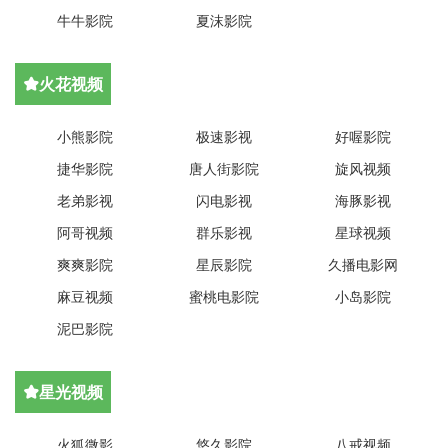
牛牛影院
夏沫影院
火花视频

小熊影院
极速影视
好喔影院
捷华影院
唐人街影院
旋风视频
老弟影视
闪电影视
海豚影视
阿哥视频
群乐影视
星球视频
爽爽影院
星辰影院
久播电影网
麻豆视频
蜜桃电影院
小岛影院
泥巴影院
星光视频

火狐微影
悠久影院
八戒视频