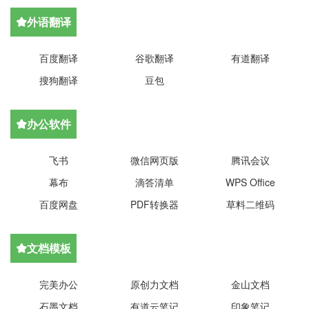
外语翻译

百度翻译
谷歌翻译
有道翻译
搜狗翻译
豆包
办公软件

飞书
微信网页版
腾讯会议
幕布
滴答清单
WPS Office
百度网盘
PDF转换器
草料二维码
文档模板

完美办公
原创力文档
金山文档
石墨文档
有道云笔记
印象笔记