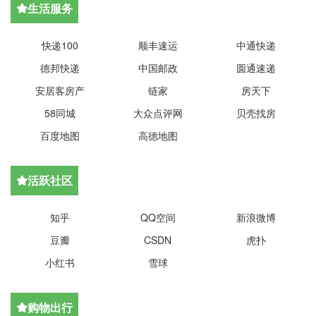
生活服务

快递100
顺丰速运
中通快递
德邦快递
中国邮政
圆通速递
安居客房产
链家
房天下
58同城
大众点评网
贝壳找房
百度地图
高德地图
活跃社区

知乎
QQ空间
新浪微博
豆瓣
CSDN
虎扑
小红书
雪球
购物出行
