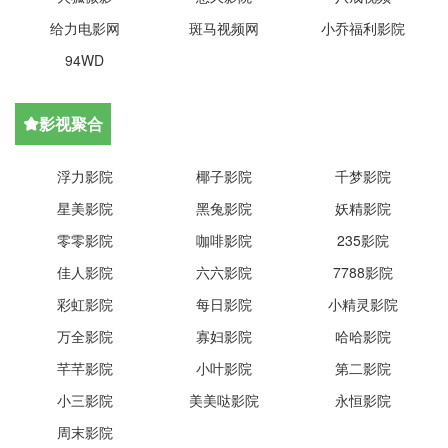
给力电影网
斑马视频网
小乔福利影院
94WD
影视聚合

浮力影院
椰子影院
千梦影院
星美影院
黑兔影院
妖精影院
零零影院
咖啡影院
235影院
佳人影院
六六影院
7788影院
彩虹影院
每日影院
小精灵影院
万全影院
寡妇影院
哈哈影院
芊芊影院
小叶影院
第二影院
小三影院
美美哒影院
永恒影院
周末影院