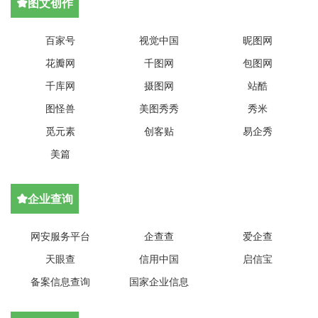
图文创作

百家号
视觉中国
昵图网
花瓣网
千图网
包图网
千库网
摄图网
站酷
图怪兽
美图秀秀
秀米
觅元素
创客贴
易企秀
美篇
企业查询

网安服务平台
企查查
爱企查
天眼查
信用中国
启信宝
备案信息查询
国家企业信息