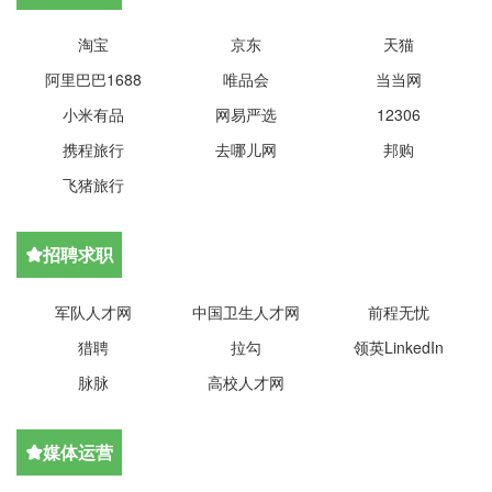
淘宝
京东
天猫
阿里巴巴1688
唯品会
当当网
小米有品
网易严选
12306
携程旅行
去哪儿网
邦购
飞猪旅行
招聘求职

军队人才网
中国卫生人才网
前程无忧
猎聘
拉勾
领英LinkedIn
脉脉
高校人才网
媒体运营
