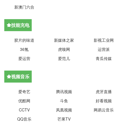
新澳门六合
技能充电

胶片的味道
新媒体之家
影视工业网
36氪
虎嗅网
运营派
爱运营
爱范儿
青瓜传媒
视频音乐

爱奇艺
腾讯视频
虎牙直播
优酷网
斗鱼
好看视频
CCTV
凤凰视频
网易云音乐
QQ音乐
芒果TV